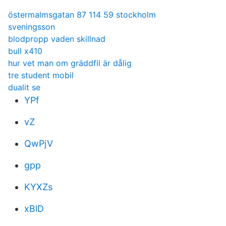
östermalmsgatan 87 114 59 stockholm
sveningsson
blodpropp vaden skillnad
bull x410
hur vet man om gräddfil är dålig
tre student mobil
dualit se
YPf
vZ
QwPjV
gpp
KYXZs
xBlD