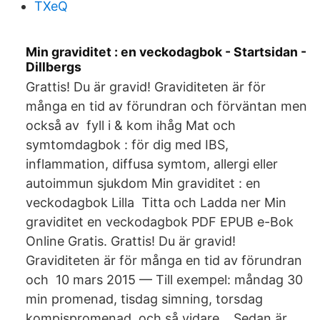
TXeQ
Min graviditet : en veckodagbok - Startsidan -
Dillbergs
Grattis! Du är gravid! Graviditeten är för
många en tid av förundran och förväntan men
också av fyll i & kom ihåg Mat och
symtomdagbok : för dig med IBS,
inflammation, diffusa symtom, allergi eller
autoimmun sjukdom Min graviditet : en
veckodagbok Lilla Titta och Ladda ner Min
graviditet en veckodagbok PDF EPUB e-Bok
Online Gratis. Grattis! Du är gravid!
Graviditeten är för många en tid av förundran
och 10 mars 2015 — Till exempel: måndag 30
min promenad, tisdag simning, torsdag
kompispromenad, och så vidare… Sedan är