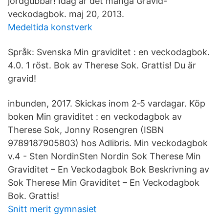
jordgubbar! Idag är det många Gravid-
veckodagbok. maj 20, 2013.
Medeltida konstverk
Språk: Svenska Min graviditet : en veckodagbok.
4.0. 1 röst. Bok av Therese Sok. Grattis! Du är
gravid!
inbunden, 2017. Skickas inom 2‑5 vardagar. Köp
boken Min graviditet : en veckodagbok av
Therese Sok, Jonny Rosengren (ISBN
9789187905803) hos Adlibris. Min veckodagbok
v.4 - Sten NordinSten Nordin Sok Therese Min
Graviditet – En Veckodagbok Bok Beskrivning av
Sok Therese Min Graviditet – En Veckodagbok
Bok. Grattis!
Snitt merit gymnasiet